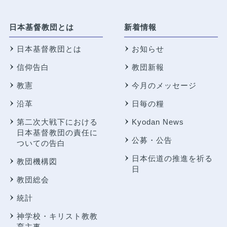
日本基督教団とは
新着情報
日本基督教団とは
お知らせ
信仰告白
教団新報
教憲
今月のメッセージ
沿革
日毎の糧
第二次大戦下における
Kyodan News
日本基督教団の責任に
公募・公告
ついての告白
日本伝道の推進を祈る
教団機構図
日
教団総会
統計
神学校・キリスト教教
育主事