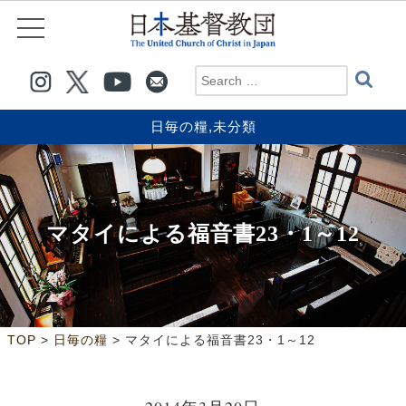
日毎の糧
,
未分類
マタイによる福音書23・1～12
>
>
TOP
日毎の糧
マタイによる福音書23・1～12