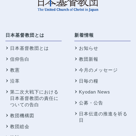
日本基督教団とは
新着情報
日本基督教団とは
お知らせ
信仰告白
教団新報
教憲
今月のメッセージ
沿革
日毎の糧
第二次大戦下における
Kyodan News
日本基督教団の責任に
公募・公告
ついての告白
日本伝道の推進を祈る
教団機構図
日
教団総会