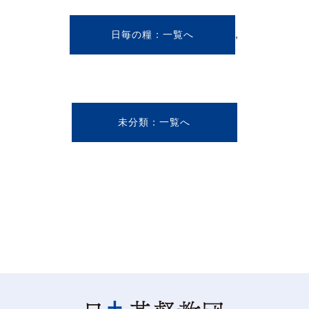
,
日毎の糧
未分類