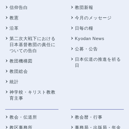
信仰告白
教団新報
教憲
今月のメッセージ
沿革
日毎の糧
第二次大戦下における
Kyodan News
日本基督教団の責任に
公募・公告
ついての告白
日本伝道の推進を祈る
教団機構図
日
教団総会
統計
神学校・キリスト教教
育主事
教会・伝道所
教会暦・行事
教区事務所
事務局・出版局・年金