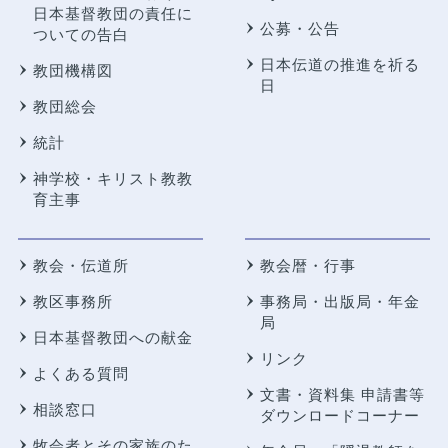
日本基督教団の責任に
公募・公告
ついての告白
日本伝道の推進を祈る
教団機構図
日
教団総会
統計
神学校・キリスト教教
育主事
教会・伝道所
教会暦・行事
教区事務所
事務局・出版局・年金
局
日本基督教団への献金
リンク
よくある質問
文書・資料集 申請書等
相談窓口
ダウンロードコーナー
牧会者とその家族のた