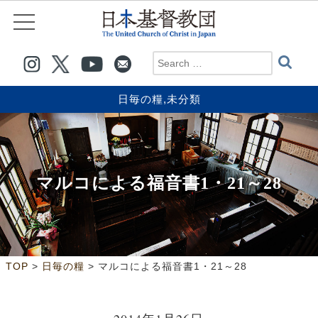
日毎の糧
,
未分類
マルコによる福音書1・21～28
>
>
TOP
日毎の糧
マルコによる福音書1・21～28