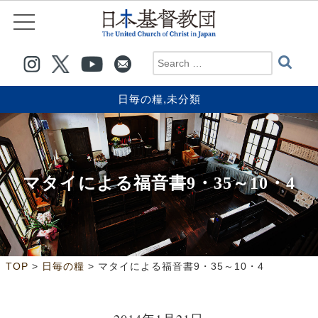
日毎の糧
,
未分類
マタイによる福音書9・35～10・4
>
>
TOP
日毎の糧
マタイによる福音書9・35～10・4