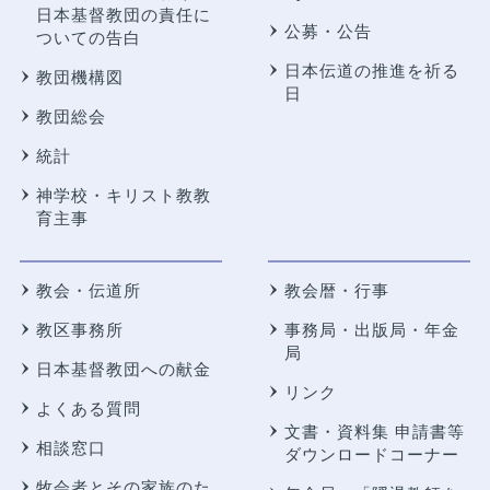
日本基督教団の責任に
公募・公告
ついての告白
日本伝道の推進を祈る
教団機構図
日
教団総会
統計
神学校・キリスト教教
育主事
教会・伝道所
教会暦・行事
教区事務所
事務局・出版局・年金
局
日本基督教団への献金
リンク
よくある質問
文書・資料集 申請書等
相談窓口
ダウンロードコーナー
牧会者とその家族のた