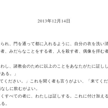
2013年12月14日
を与えられ、門を通って都に入れるように、自分の衣を洗い
を使う者、みだらなことをする者、人を殺す者、偶像を拝
いを遣わし、諸教会のために以上のことをあなたがたに証
である。」
う。「来てください。」これを聞く者も言うがよい、「来て
価なしに飲むがよい。
葉を聞くすべての者に、わたしは証しする。これに付け加
れる。