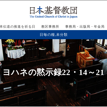
本伝道の推進を祈る日
教区事務所
事務局・出版局・年金局
日毎の糧
,
未分類
ヨハネの黙示録22・14～21