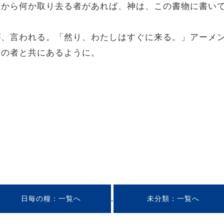
の言葉から何か取り去る者があれば、神は、この書物に書
。
る方が、言われる。「然り、わたしはすぐに来る。」アー
べての者と共にあるように。
,
日毎の糧
未分類