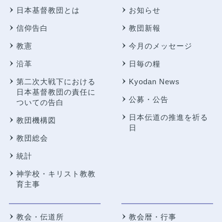
日本基督教団とは
お知らせ
信仰告白
教団新報
教憲
今月のメッセージ
沿革
日毎の糧
第二次大戦下における
Kyodan News
日本基督教団の責任に
公募・公告
ついての告白
日本伝道の推進を祈る
教団機構図
日
教団総会
統計
神学校・キリスト教教
育主事
教会・伝道所
教会暦・行事