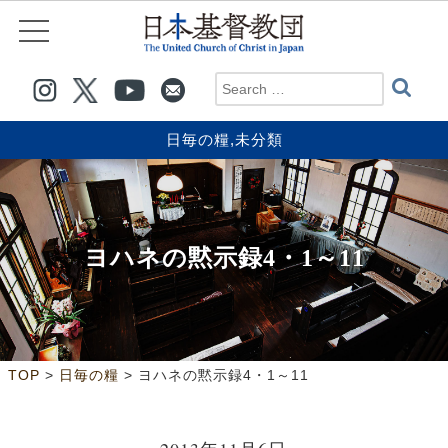
日毎の糧
,
未分類
ヨハネの黙示録4・1～11
>
>
TOP
日毎の糧
ヨハネの黙示録4・1～11