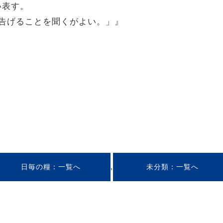
い表す。
会に告げることを聞くがよい。」』
,
日毎の糧
未分類