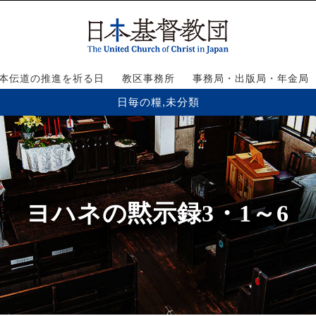
本伝道の推進を祈る日
教区事務所
事務局・出版局・年金局
日毎の糧
,
未分類
ヨハネの黙示録3・1～6