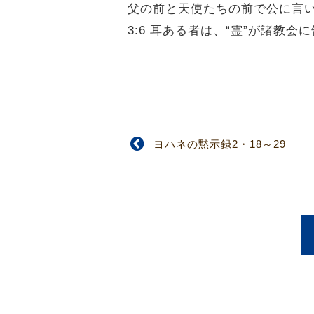
父の前と天使たちの前で公に言
3:6 耳ある者は、“霊”が諸教
ヨハネの黙示録2・18～29