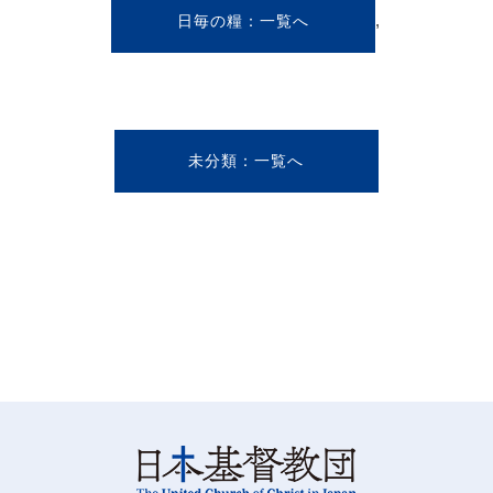
,
日毎の糧
未分類