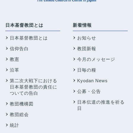
日本基督教団とは
新着情報
日本基督教団とは
お知らせ
信仰告白
教団新報
教憲
今月のメッセージ
沿革
日毎の糧
第二次大戦下における
Kyodan News
日本基督教団の責任に
公募・公告
ついての告白
日本伝道の推進を祈る
教団機構図
日
教団総会
統計