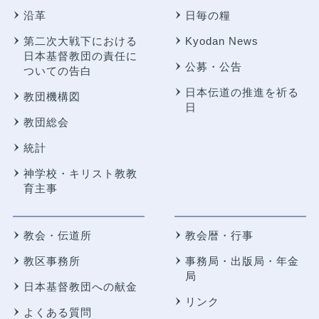
沿革
日毎の糧
第二次大戦下における
Kyodan News
日本基督教団の責任に
公募・公告
ついての告白
日本伝道の推進を祈る
教団機構図
日
教団総会
統計
神学校・キリスト教教
育主事
教会・伝道所
教会暦・行事
教区事務所
事務局・出版局・年金
局
日本基督教団への献金
リンク
よくある質問