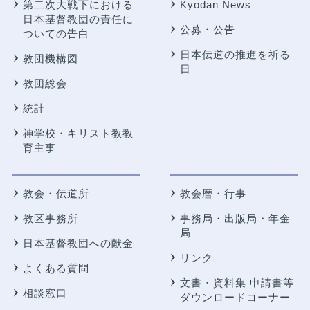
第二次大戦下における
Kyodan News
日本基督教団の責任に
公募・公告
ついての告白
日本伝道の推進を祈る
教団機構図
日
教団総会
統計
神学校・キリスト教教
育主事
教会・伝道所
教会暦・行事
教区事務所
事務局・出版局・年金
局
日本基督教団への献金
リンク
よくある質問
文書・資料集 申請書等
相談窓口
ダウンロードコーナー