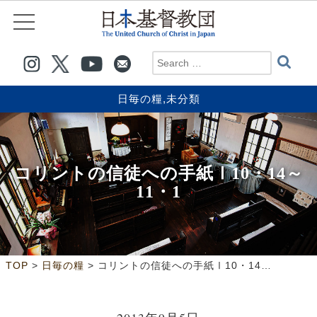
日毎の糧
,
未分類
コリントの信徒への手紙Ⅰ10・14～
11・1
>
>
TOP
日毎の糧
コリントの信徒への手紙Ⅰ10・14～11・1