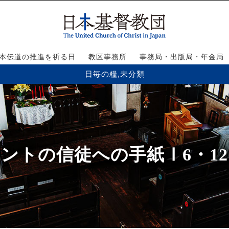
本伝道の推進を祈る日
教区事務所
事務局・出版局・年金局
日毎の糧
,
未分類
ントの信徒への手紙Ⅰ6・12