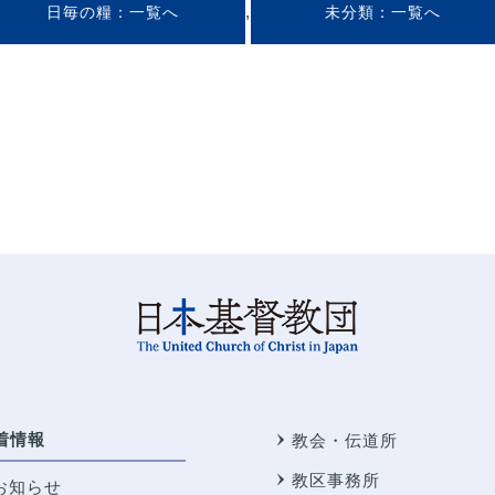
,
日毎の糧
未分類
着情報
教会・伝道所
教区事務所
お知らせ