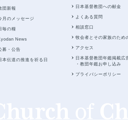
日本基督教団への献金
教団新報
よくある質問
今月のメッセージ
相談窓口
日毎の糧
牧会者とその家族のため
Kyodan News
アクセス
公募・公告
日本基督教団年鑑掲載広
日本伝道の推進を祈る日
・教団年鑑お申し込み
プライバシーポリシー