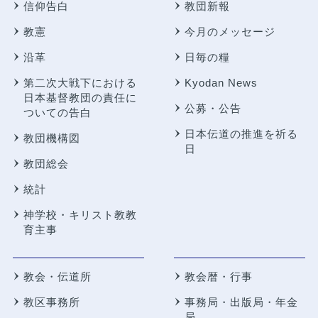
信仰告白
教団新報
教憲
今月のメッセージ
沿革
日毎の糧
第二次大戦下における
Kyodan News
日本基督教団の責任に
公募・公告
ついての告白
日本伝道の推進を祈る
教団機構図
日
教団総会
統計
神学校・キリスト教教
育主事
教会・伝道所
教会暦・行事
教区事務所
事務局・出版局・年金
局