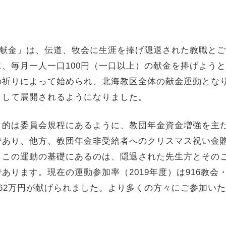
円献金」は、伝道、牧会に生涯を捧げ隠退された教職と
、毎月一人一口100円（一口以上）の献金を捧げよう
祈りによって始められ、北海教区全体の献金運動となり、
として展開されるようになりました。
目的は委員会規程にあるように、教団年金資金増強を主
であり、他方、教団年金非受給者へのクリスマス祝い金
この運動の基礎にあるのは、隠退された先生方とそのご
あります。現在の運動参加率（2019年度）は916教会
,662万円が献げられました。より多くの方々にご参加い