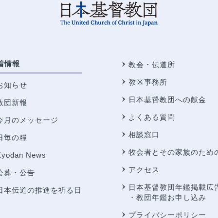
着情報
教会・伝道所
教区事務所
お知らせ
日本基督教団への献金
教団新報
よくある質問
今月のメッセージ
相談窓口
日毎の糧
牧会者とその家族のため
Kyodan News
アクセス
公募・公告
日本基督教団年鑑掲載広
日本伝道の推進を祈る日
・教団年鑑お申し込み
プライバシーポリシー