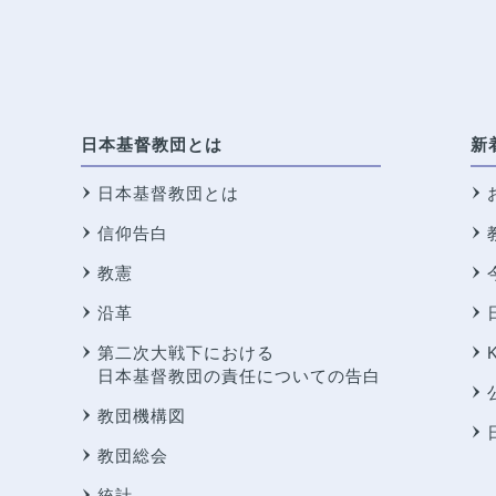
日本基督教団とは
新
日本基督教団とは
信仰告白
教憲
沿革
第二次大戦下における
日本基督教団の責任についての告白
教団機構図
教団総会
統計