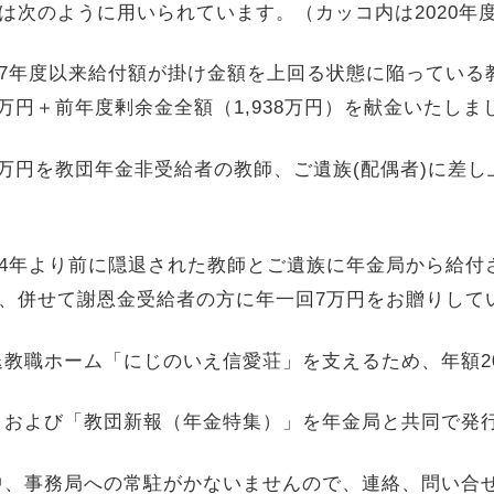
」は次のように用いられています。（カッコ内は2020年
97年度以来給付額が掛け金額を上回る状態に陥ってい
0万円＋前年度剰余金全額（1,938万円）を献金いたしま
万円を教団年金非受給者の教師、ご遺族(配偶者)に差し上
64年より前に隠退された教師とご遺族に年金局から給
し、併せて謝恩金受給者の方に年一回7万円をお贈りして
教職ホーム「にじのいえ信愛荘」を支えるため、年額2
」および「教団新報（年金特集）」を年金局と共同で発
中、事務局への常駐がかないませんので、連絡、問い合