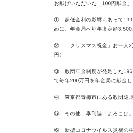
お献げいただいた「100円献金
① 超低金利の影響もあって19
めに、年金局へ毎年度定額3,50
② 「クリスマス祝金」お一人2
円）
③ 教団年金制度が発足した19
て毎年200万円を年金局に献金
④ 東京都青梅市にある教団隠退
⑤ その他、季刊誌「よろこび
⑥ 新型コロナウイルス災禍の