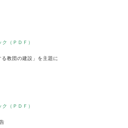
ック（ＰＤＦ）
する教団の建設」を主題に
ック（ＰＤＦ）
告