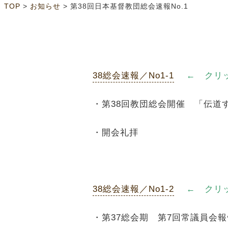
>
>
TOP
お知らせ
第38回日本基督教団総会速報No.1
38総会速報／No1-1
← クリ
・第38回教団総会開催 「伝道
・開会礼拝
38総会速報／No1-2
← クリ
・第37総会期 第7回常議員会報