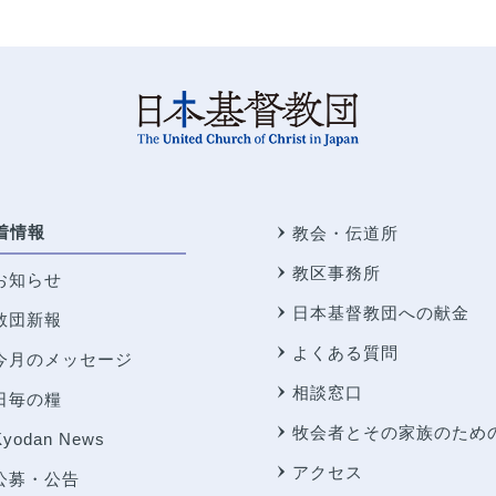
着情報
教会・伝道所
教区事務所
お知らせ
日本基督教団への献金
教団新報
よくある質問
今月のメッセージ
相談窓口
日毎の糧
牧会者とその家族のため
Kyodan News
アクセス
公募・公告