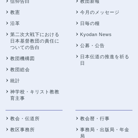
信仰告白
教団新報
教憲
今月のメッセージ
沿革
日毎の糧
第二次大戦下における
Kyodan News
日本基督教団の責任に
公募・公告
ついての告白
日本伝道の推進を祈る
教団機構図
日
教団総会
統計
神学校・キリスト教教
育主事
教会・伝道所
教会暦・行事
教区事務所
事務局・出版局・年金
局