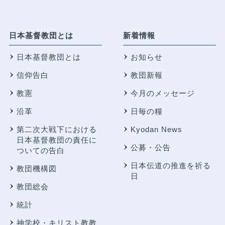
日本基督教団とは
新着情報
日本基督教団とは
お知らせ
信仰告白
教団新報
教憲
今月のメッセージ
沿革
日毎の糧
第二次大戦下における
Kyodan News
日本基督教団の責任に
公募・公告
ついての告白
日本伝道の推進を祈る
教団機構図
日
教団総会
統計
神学校・キリスト教教