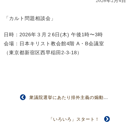
2026年2月4日
「カルト問題相談会」
日時：
2026
年３月２
6
日
(
木
)
午後
1
時〜
3
時
会場：日本キリスト教会館
4
階 A・B会議室
（東京都新宿区西早稲田2-3-18）
衆議院選挙にあたり排外主義の煽動に反対する緊急共同声明
「いろいろ」スタート！