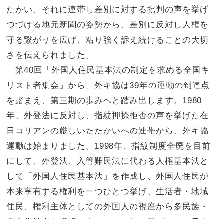
たかい、それに連帯し差別に対する批判の声を挙げ
つづける地元新聞の姿勢から、差別に反対し人権を
守る繋がりを広げ、粘り強く訴え続けることの大切
さを伝えられました。
第
40
回「外国人住民基本法の制定を求める全国キ
リスト者集会」から、外キ協は
39
年の運動の到達点
を踏まえ、第三期の歩みへと踏み出します。
1980
年、外登法に反対し、指紋押捺拒否の声を挙げた在
日コリアンの厳しいたたかいへの連帯から、外キ協
運動は始まりました。
1998
年、指紋制度全廃を目前
にして、外登法、入管難民法に代わる人権基本法と
して「外国人住民基本法」を作成し、外国人住民が
本来享有する権利を一つひとつ挙げ、生活者・地域
住民、権利主体としての外国人の視座から多民族・