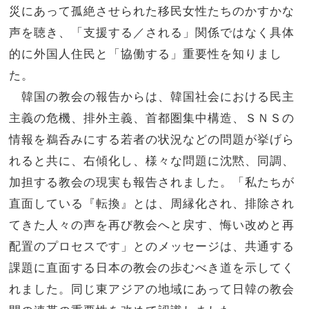
災にあって孤絶させられた移民女性たちのかすかな
声を聴き、「支援する／される」関係ではなく具体
的に外国人住民と「協働する」重要性を知りまし
た。
韓国の教会の報告からは、韓国社会における民主
主義の危機、排外主義、首都圏集中構造、ＳＮＳの
情報を鵜呑みにする若者の状況などの問題が挙げら
れると共に、右傾化し、様々な問題に沈黙、同調、
加担する教会の現実も報告されました。「私たちが
直面している『転換』とは、周縁化され、排除され
てきた人々の声を再び教会へと戻す、悔い改めと再
配置のプロセスです」とのメッセージは、共通する
課題に直面する日本の教会の歩むべき道を示してく
れました。同じ東アジアの地域にあって日韓の教会