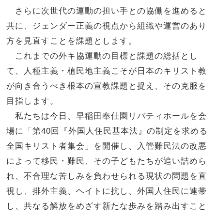
さらに次世代の運動の担い手との協働を進めると
共に、ジェンダー正義の視点から組織や運営のあり
方を見直すことを課題とします。
これまでの外キ協運動の目標と課題の総括とし
て、人種主義・植民地主義こそが日本のキリスト教
が向き合うべき根本の宣教課題と捉え、その克服を
目指します。
私たちは今日、早稲田奉仕園リバティホールを会
場に「第
40
回『外国人住民基本法』の制定を求める
全国キリスト者集会」を開催し、入管難民法の改悪
によって移民・難民、その子どもたちが追い詰めら
れ、不合理な苦しみを負わせられる現状の問題を直
視し、排外主義、ヘイトに抗し、外国人住民に連帯
し、共なる解放をめざす新たな歩みを踏み出すこと