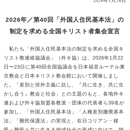
2026年1月28日
2026年／第40回「外国人住民基本法」の
制定を求める全国キリスト者集会宣言
私たち「外国人住民基本法の制定を求める全国キ
リスト教連絡協議会」（外キ協）は、
2026
年
1
月
22
日〜
23
日に第
40
回全国協議会を日本福音ルーテル東
京教会と日本キリスト教会館において開催しまし
た。「差別と排外主義に抗し、『共に生き、共に生
かし合う』教会と社会」との主題のもと、各地外キ
連および外キ協加盟各教派・団体の代表者ら
39
名が
参加し、「外国人住民基本法」「人種差別撤廃基本
法」「難民保護法」の実現と、在日コリアン・移
民・難民と共に生きる地域社会の形成に向けて、韓