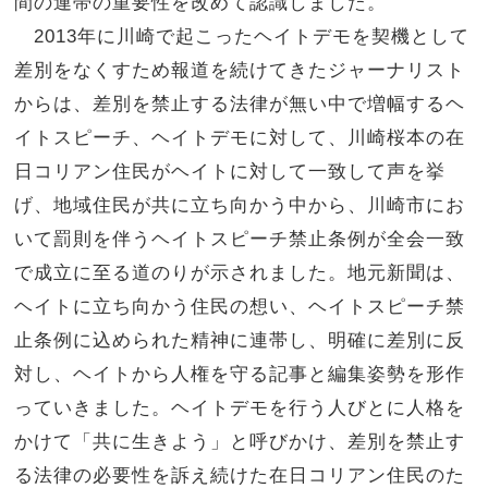
間の連帯の重要性を改めて認識しました。
2013
年に川崎で起こったヘイトデモを契機として
差別をなくすため報道を続けてきたジャーナリスト
からは、差別を禁止する法律が無い中で増幅するヘ
イトスピーチ、ヘイトデモに対して、川崎桜本の在
日コリアン住民がヘイトに対して一致して声を挙
げ、地域住民が共に立ち向かう中から、川崎市にお
いて罰則を伴うヘイトスピーチ禁止条例が全会一致
で成立に至る道のりが示されました。地元新聞は、
ヘイトに立ち向かう住民の想い、ヘイトスピーチ禁
止条例に込められた精神に連帯し、明確に差別に反
対し、ヘイトから人権を守る記事と編集姿勢を形作
っていきました。ヘイトデモを行う人びとに人格を
かけて「共に生きよう」と呼びかけ、差別を禁止す
る法律の必要性を訴え続けた在日コリアン住民のた