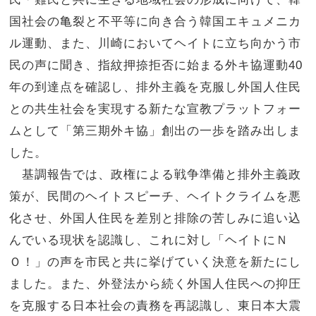
国社会の亀裂と不平等に向き合う韓国エキュメニカ
ル運動、また、川崎においてヘイトに立ち向かう市
民の声に聞き、指紋押捺拒否に始まる外キ協運動
40
年の到達点を確認し、排外主義を克服し外国人住民
との共生社会を実現する新たな宣教プラットフォー
ムとして「第三期外キ協」創出の一歩を踏み出しま
した。
基調報告では、政権による戦争準備と排外主義政
策が、民間のヘイトスピーチ、ヘイトクライムを悪
化させ、外国人住民を差別と排除の苦しみに追い込
んでいる現状を認識し、これに対し「ヘイトにＮ
Ｏ！」の声を市民と共に挙げていく決意を新たにし
ました。また、外登法から続く外国人住民への抑圧
を克服する日本社会の責務を再認識し、東日本大震