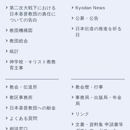
第二次大戦下における
Kyodan News
日本基督教団の責任に
公募・公告
ついての告白
日本伝道の推進を祈る
教団機構図
日
教団総会
統計
神学校・キリスト教教
育主事
教会・伝道所
教会暦・行事
教区事務所
事務局・出版局・年金
局
日本基督教団への献金
リンク
よくある質問
文書・資料集 申請書等
相談窓口