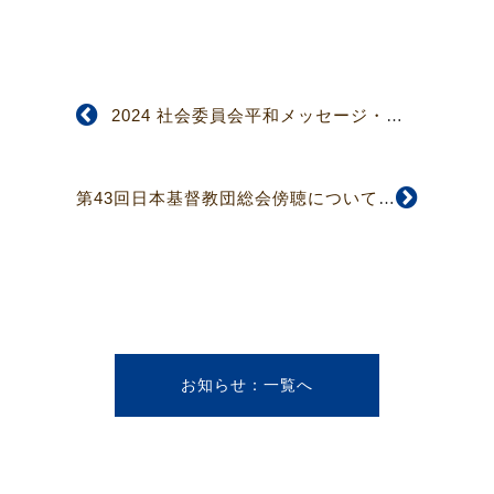
2024 社会委員会平和メッセージ・日本国の軍拡に反対し、武力によらない平和構築を求める声明
第43回日本基督教団総会傍聴について 教団新報【5021号】公告 （4面）抜粋
お知らせ