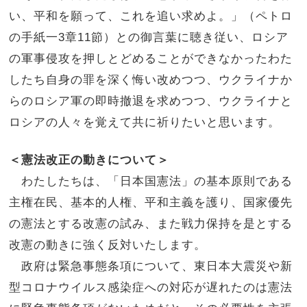
い、平和を願って、これを追い求めよ。」（ペトロ
の手紙一3章11節）との御言葉に聴き従い、ロシア
の軍事侵攻を押しとどめることができなかったわた
したち自身の罪を深く悔い改めつつ、ウクライナか
らのロシア軍の即時撤退を求めつつ、ウクライナと
ロシアの人々を覚えて共に祈りたいと思います。
＜憲法改正の動きについて＞
わたしたちは、「日本国憲法」の基本原則である
主権在民、基本的人権、平和主義を護り、国家優先
の憲法とする改憲の試み、また戦力保持を是とする
改憲の動きに強く反対いたします。
政府は緊急事態条項について、東日本大震災や新
型コロナウイルス感染症への対応が遅れたのは憲法