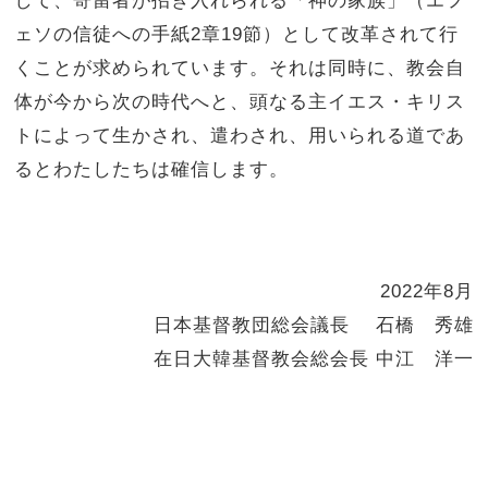
して、寄留者が招き入れられる「神の家族」（エフ
ェソの信徒への手紙
2
章
19
節）として改革されて行
くことが求められています。それは同時に、教会自
体が今から次の時代へと、頭なる主イエス・キリス
トによって生かされ、遣わされ、用いられる道であ
るとわたしたちは確信します。
2022年
8
月
日本基督教団総会議長 石橋 秀雄
在日大韓基督教会総会長 中江 洋一