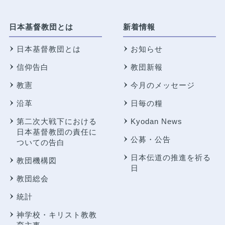
日本基督教団とは
新着情報
日本基督教団とは
お知らせ
信仰告白
教団新報
教憲
今月のメッセージ
沿革
日毎の糧
第二次大戦下における
Kyodan News
日本基督教団の責任に
公募・公告
ついての告白
日本伝道の推進を祈る
教団機構図
日
教団総会
統計
神学校・キリスト教教