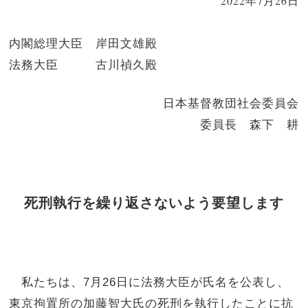
2022年7月26日
内閣総理大臣 岸田文雄殿
法務大臣 古川禎久殿
日本基督教団社会委員会
委員長 森下 耕
死刑執行を繰り返さないよう要望します
私たちは、
7
月
26
日に法務大臣が氏名を公表し、
東京拘置所の加藤智大氏の死刑を執行したことに抗