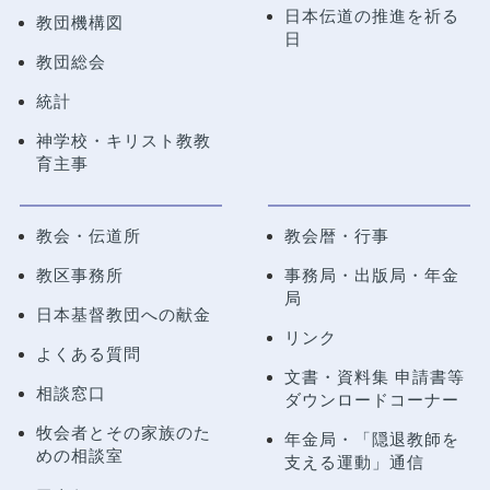
日本伝道の推進を祈る
教団機構図
日
教団総会
統計
神学校・キリスト教教
育主事
教会・伝道所
教会暦・行事
教区事務所
事務局・出版局・年金
局
日本基督教団への献金
リンク
よくある質問
文書・資料集 申請書等
相談窓口
ダウンロードコーナー
牧会者とその家族のた
年金局・
「隠退教師を
めの相談室
支える運動」通信