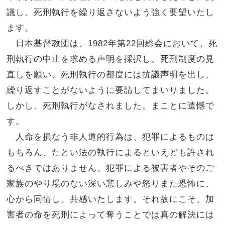
議し、死刑執行を繰り返さないよう強く要望いたし
ます。
日本基督教団は、
1982
年第
22
回総会において、死
刑執行の中止を求める声明を採択し、死刑制度の見
直しを願い、死刑執行の都度には抗議声明を出し、
繰り返すことがないように要請してまいりました。
しかし、死刑執行がなされました。まことに遺憾で
す。
人命を損なう非人道的行為は、犯罪によるものは
もちろん、たとい法の執行によるといえども許され
るべきではありません。犯罪による被害者やそのご
家族のやり場のない深い悲しみや怒りまた恐怖に、
心から同情し、共感いたします。それ故にこそ、加
害者の命を死刑によって奪うことでは真の解決には