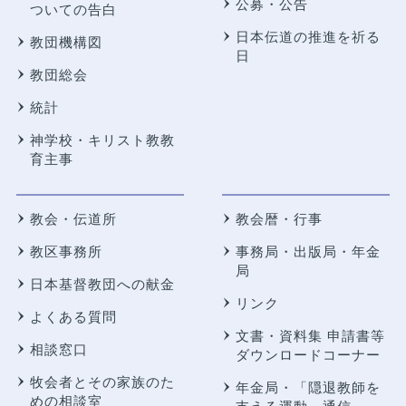
公募・公告
ついての告白
日本伝道の推進を祈る
教団機構図
日
教団総会
統計
神学校・キリスト教教
育主事
教会・伝道所
教会暦・行事
教区事務所
事務局・出版局・年金
局
日本基督教団への献金
リンク
よくある質問
文書・資料集 申請書等
相談窓口
ダウンロードコーナー
牧会者とその家族のた
年金局・
「隠退教師を
めの相談室