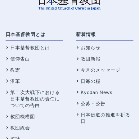
日本基督教団とは
新着情報
日本基督教団とは
お知らせ
信仰告白
教団新報
教憲
今月のメッセージ
沿革
日毎の糧
第二次大戦下における
Kyodan News
日本基督教団の責任に
公募・公告
ついての告白
日本伝道の推進を祈る
教団機構図
日
教団総会
統計