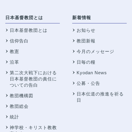
日本基督教団とは
新着情報
日本基督教団とは
お知らせ
信仰告白
教団新報
教憲
今月のメッセージ
沿革
日毎の糧
第二次大戦下における
Kyodan News
日本基督教団の責任に
公募・公告
ついての告白
日本伝道の推進を祈る
教団機構図
日
教団総会
統計
神学校・キリスト教教