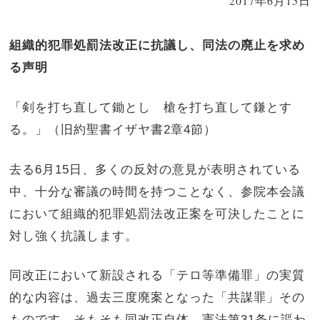
2017年6月15日
組織的犯罪処罰法改正に抗議し、同法の廃止を求め
る声明
「剣を打ち直して鋤とし 槍を打ち直して鎌とす
る。」（旧約聖書イザヤ書2章4節）
去る6月15日、多くの反対の意見が表明されている
中、十分な審議の時間を持つことなく、参院本会議
において組織的犯罪処罰法改正案を可決したことに
対し強く抗議します。
同改正において新設される「テロ等準備罪」の実質
的な内容は、過去三度廃案となった「共謀罪」その
ものです。そもそも同改正自体、憲法第31条に謳わ