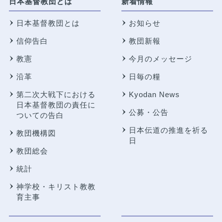
日本基督教団とは
新着情報
日本基督教団とは
お知らせ
信仰告白
教団新報
教憲
今月のメッセージ
沿革
日毎の糧
第二次大戦下における
Kyodan News
日本基督教団の責任に
公募・公告
ついての告白
日本伝道の推進を祈る
教団機構図
日
教団総会
統計
神学校・キリスト教教
育主事