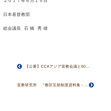
２０１７年６月１５日
日本基督教団
総会議長 石 橋 秀 雄
【公募】CCAアジア宣教会議と60周年祝典ご案内
宣教研究所 『教区互助制度資料集－教師謝儀互助・教会互助制度－』 販売のお知らせ