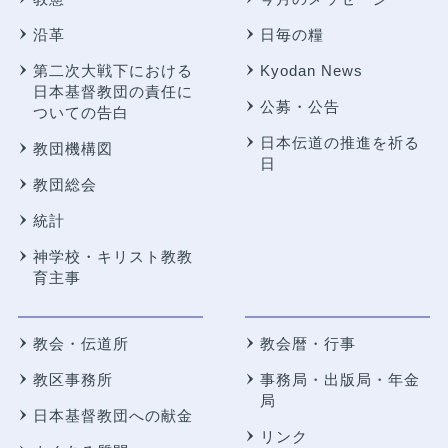
沿革
日毎の糧
第二次大戦下における
Kyodan News
日本基督教団の責任に
公募・公告
ついての告白
日本伝道の推進を祈る
教団機構図
日
教団総会
統計
神学校・キリスト教教
育主事
教会・伝道所
教会暦・行事
教区事務所
事務局・出版局・年金
局
日本基督教団への献金
リンク