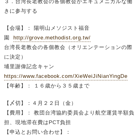
３．台湾長老教会の各個教会がエキュメニカルな働
きに参与する
【会場】： 陽明山メソジスト福音
園
http://grove.methodist.org.tw/
台湾長老教会の各個教会（オリエンテーションの際
に決定）
埔里謝偉記念キャン
https://www.facebook.com/XieWeiJiNianYingDe
【年齢】： １６歳から３５歳まで
【〆切】：４月２２日（金）
【費用】： 教団台湾協約委員会より航空運賃半額負
担、現地滞在費はPCT負担
【申込とお問い合わせ】：