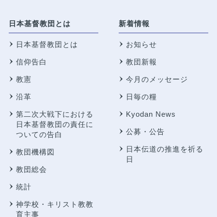
日本基督教団とは
新着情報
日本基督教団とは
お知らせ
信仰告白
教団新報
教憲
今月のメッセージ
沿革
日毎の糧
第二次大戦下における
Kyodan News
日本基督教団の責任に
公募・公告
ついての告白
日本伝道の推進を祈る
教団機構図
日
教団総会
統計
神学校・キリスト教教
育主事