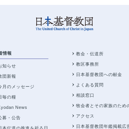
着情報
教会・伝道所
教区事務所
お知らせ
日本基督教団への献金
教団新報
よくある質問
今月のメッセージ
相談窓口
日毎の糧
牧会者とその家族のため
Kyodan News
アクセス
公募・公告
日本基督教団年鑑掲載広
日本伝道の推進を祈る日