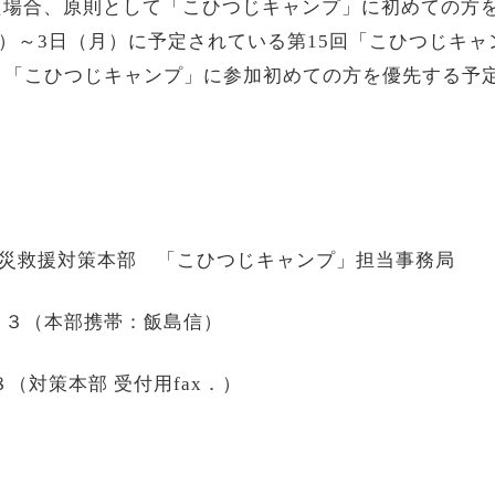
た場合、原則として「こひつじキャンプ」に初めての方
）～
3
日（月）に予定されている第
15
回「こひつじキャ
、「こひつじキャンプ」に参加初めての方を優先する予
震災救援対策本部 「こひつじキャンプ」担当事務局
４３（本部携帯：飯島信）
８（対策本部 受付用
fax
．）