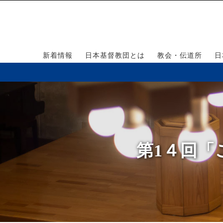
新着情報
日本基督教団とは
教会・伝道所
日
第1４回「