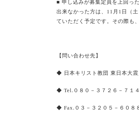
■ 申し込みが募集定員を上回っ
出来なかった方は、
11
月
1
日（土
ていただく予定です。その際も
【問い合わせ先】
◆ 日本キリスト教団 東日本大
◆
Tel.
０８０－３７２６－７１
◆
Fax.
０３－３２０５－６０８