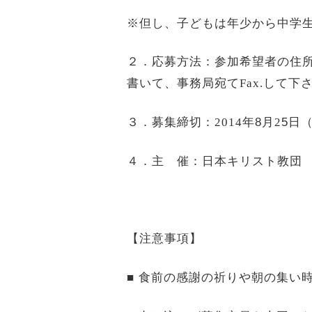
※但し、子どもは年少から中学
２．応募方法：参加希望者の住
書いて、事務局宛て
Fax.
して下
３．募集締切：
2014
年
8月
2
5日
４．主 催：日本キリスト教団
【注意事項】
■ 食前の感謝の祈りや朝の集い