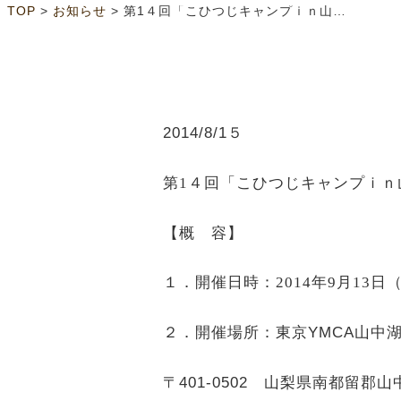
>
>
TOP
お知らせ
第1４回「こひつじキャンプｉｎ山中湖」募集案内
2014/8/1
５
第
1
４回「こひつじキャンプｉｎ
【概 容】
１．開催日時：
2014
年
9
月
13
日
２．開催場所：東京YMCA山中
〒401-0502 山梨県南都留郡山中