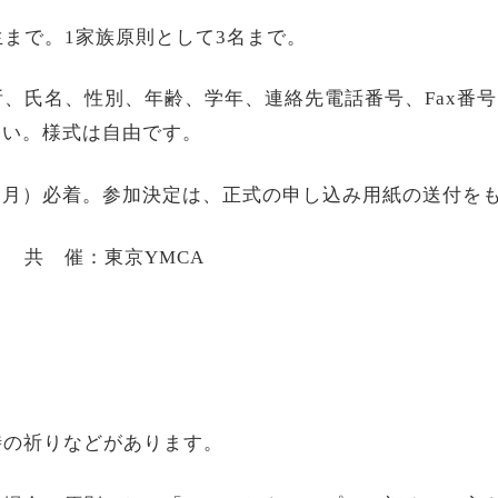
生まで。
1
家族原則として
3
名まで。
所、氏名、性別、年齢、学年、連絡先電話番号、
Fax
番号
さい。様式は自由です。
（月）必着。参加決定は、正式の申し込み用紙の送付を
 共 催：東京
YMCA
時の祈りなどがあります。