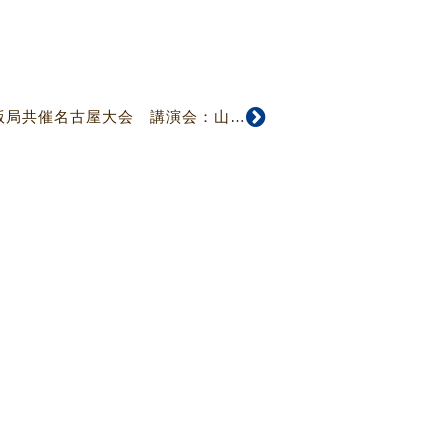
伝道推進室・教団出版局共催名古屋大会 講演会：山下智子氏