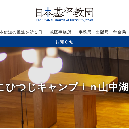
本伝道の推進を祈る日
教区事務所
事務局・出版局・年金局
お知らせ
こひつじキャンプｉｎ山中