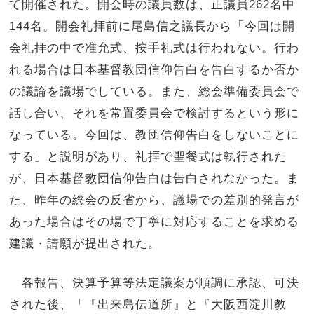
て開催された。開会時の議員数は、正議員262名中
144名。開会礼拝前に尾島信之議長から「今回は開
会礼拝の中で准允式、按手礼式は行われない。行わ
れる場合は日本基督教団信仰告白を告白するか否か
の議論を議場でしている。また、総会準備委員会で
話し合い、それを常置委員会で検討するという形に
なっている。今回は、教団信仰告白をしないことに
する」と説明があり、礼拝で聖餐式は執行された
が、日本基督教団信仰告白は告白されなかった。ま
た、昨年の総会の反省から、議場での差別的発言が
あった場合はその場で丁寧に対応することを求める
建議・請願が提出された。
各報告、決算予算等法定議案が順調に承認、可決
された後、「『出来島伝道所』と『大阪西淀川教