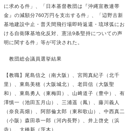
に求める件」、「日本基督教団は『沖縄宣教連帯
金』の減額分760万円を支出する件」、「辺野古新
基地建設中止・普天間飛行場即時返還・琉球弧にお
ける自衛隊基地化反対、憲法9条堅持についての声
明に関する件」等が可決された。
教団総会議員選挙結果
【教職】尾島信之（南大阪）、宮岡真紀子（北千
里）、東島美穂（大阪城北）、老田信（大阪聖
和）、東島勇人（東梅田）、山﨑道子（豊中）、有
澤慎一（池田五月山）、三浦遥（鳳）、藤川義人
（奈良高畑）、阿部倫太郎（東和歌山）、中西真二
（小阪）森田恭一郎（河内長野）、井上啓史（浜
寺）、大橋新（茨木）