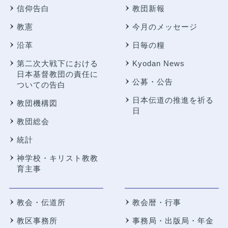
信仰告白
教団新報
教憲
今月のメッセージ
沿革
日毎の糧
第二次大戦下における
Kyodan News
日本基督教団の責任に
公募・公告
ついての告白
日本伝道の推進を祈る
教団機構図
日
教団総会
統計
神学校・キリスト教教
育主事
教会・伝道所
教会暦・行事
教区事務所
事務局・出版局・年金