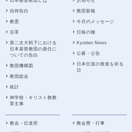
日本基督教団とは
お知らせ
信仰告白
教団新報
教憲
今月のメッセージ
沿革
日毎の糧
第二次大戦下における
Kyodan News
日本基督教団の責任に
公募・公告
ついての告白
日本伝道の推進を祈る
教団機構図
日
教団総会
統計
神学校・キリスト教教
育主事
教会・伝道所
教会暦・行事