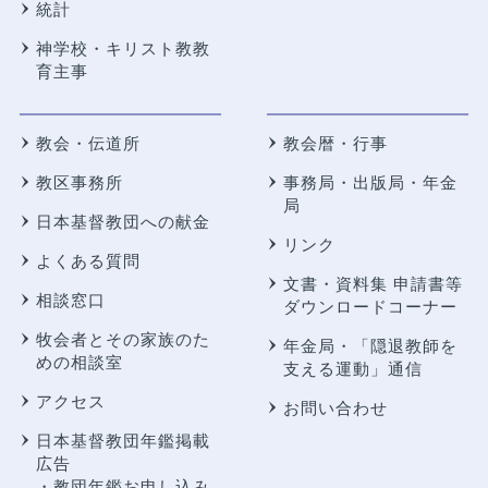
統計
神学校・キリスト教教
育主事
教会・伝道所
教会暦・行事
教区事務所
事務局・出版局・年金
局
日本基督教団への献金
リンク
よくある質問
文書・資料集 申請書等
相談窓口
ダウンロードコーナー
牧会者とその家族のた
年金局・
「隠退教師を
めの相談室
支える運動」通信
アクセス
お問い合わせ
日本基督教団年鑑掲載
広告
・教団年鑑お申し込み