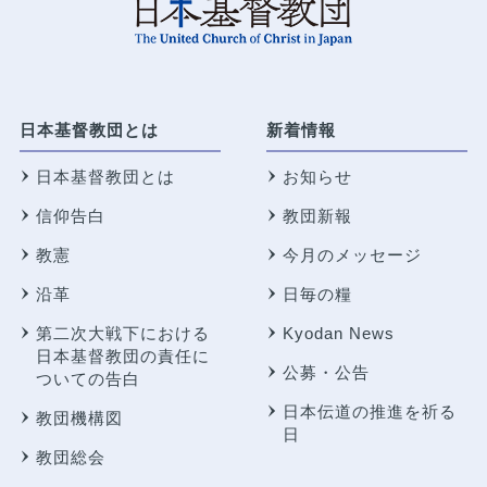
日本基督教団とは
新着情報
日本基督教団とは
お知らせ
信仰告白
教団新報
教憲
今月のメッセージ
沿革
日毎の糧
第二次大戦下における
Kyodan News
日本基督教団の責任に
公募・公告
ついての告白
日本伝道の推進を祈る
教団機構図
日
教団総会