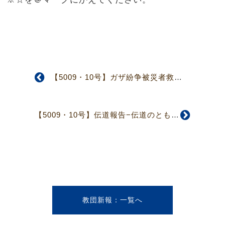
【5009・10号】ガザ紛争被災者救援募金のお願い（3面）
【5009・10号】伝道報告−伝道のともしび−（4面）
教団新報