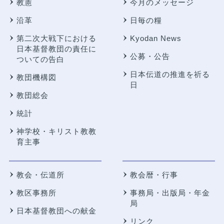
教憲
今月のメッセージ
沿革
日毎の糧
第二次大戦下における
Kyodan News
日本基督教団の責任に
公募・公告
ついての告白
日本伝道の推進を祈る
教団機構図
日
教団総会
統計
神学校・キリスト教教
育主事
教会・伝道所
教会暦・行事
教区事務所
事務局・出版局・年金
局
日本基督教団への献金
リンク