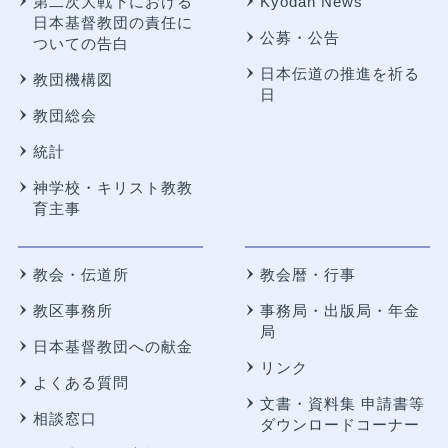
第二次大戦下における
Kyodan News
日本基督教団の責任に
公募・公告
ついての告白
日本伝道の推進を祈る
教団機構図
日
教団総会
統計
神学校・キリスト教教
育主事
教会・伝道所
教会暦・行事
教区事務所
事務局・出版局・年金
局
日本基督教団への献金
リンク
よくある質問
文書・資料集 申請書等
相談窓口
ダウンロードコーナー