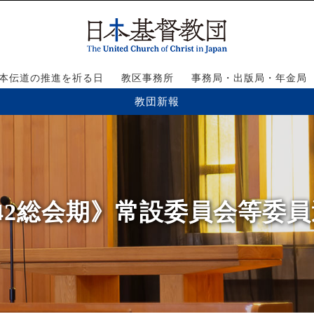
本伝道の推進を祈る日
教区事務所
事務局・出版局・年金局
教団新報
第42総会期》常設委員会等委