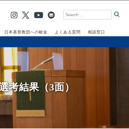
日本基督教団への献金
よくある質問
相談窓口
員選考結果（3面）