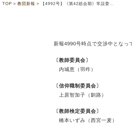
>
>
TOP
教団新報
【4992号】《第42総会期》常設委員会等委員選考結果（3面）
新報4990号時点で交渉中とな
〔教師委員会〕
内城恵（羽咋）
〔信仰職制委員会〕
上原智加子（釧路）
〔教師検定委員会〕
橋本いずみ（西宮一麦）