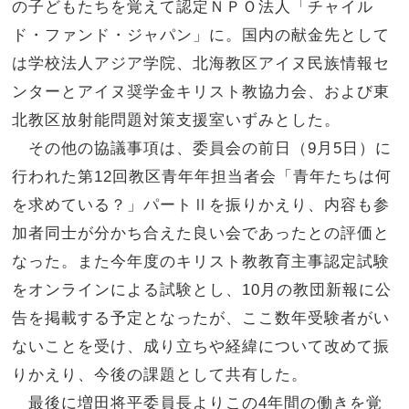
の子どもたちを覚えて認定ＮＰＯ法人「チャイル
ド・ファンド・ジャパン」に。国内の献金先として
は学校法人アジア学院、北海教区アイヌ民族情報セ
ンターとアイヌ奨学金キリスト教協力会、および東
北教区放射能問題対策支援室いずみとした。
その他の協議事項は、委員会の前日（9月5日）に
行われた第12回教区青年年担当者会「青年たちは何
を求めている？」パートⅡを振りかえり、内容も参
加者同士が分かち合えた良い会であったとの評価と
なった。また今年度のキリスト教教育主事認定試験
をオンラインによる試験とし、10月の教団新報に公
告を掲載する予定となったが、ここ数年受験者がい
ないことを受け、成り立ちや経緯について改めて振
りかえり、今後の課題として共有した。
最後に増田将平委員長よりこの4年間の働きを覚