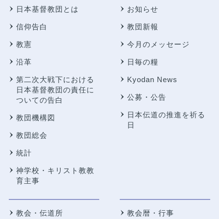
日本基督教団とは
お知らせ
信仰告白
教団新報
教憲
今月のメッセージ
沿革
日毎の糧
第二次大戦下における
Kyodan News
日本基督教団の責任に
公募・公告
ついての告白
日本伝道の推進を祈る
教団機構図
日
教団総会
統計
神学校・キリスト教教
育主事
教会・伝道所
教会暦・行事