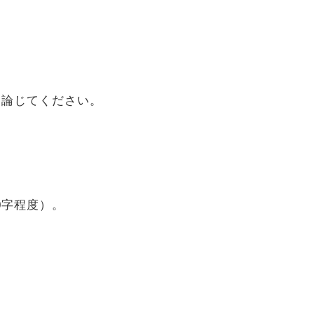
。
に論じてください。
0字程度）。