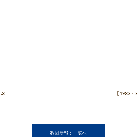
.3
【4982
教団新報