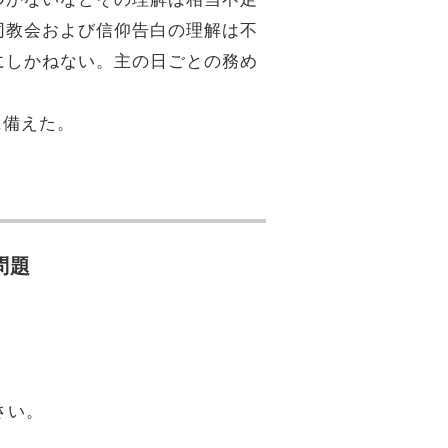
同教会および信仰告白の理解は不
にしかねない。主の日ごとの務め
に備えた。
問題
さい。