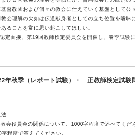
本基督教団および個々の教会に仕えていく基盤として公
同教会理解の欠如は伝道献身者としての立ち位置を曖昧
であることを常に思い起こしてほしい。
認定面接、第19回教師検定委員会を開催し、春季試験
022年秋季
（レポート試験）
・ 正教師検定試験
人法
教会役員会の関係について、1000字程度で述べてくだ
00字程度で答えてください。