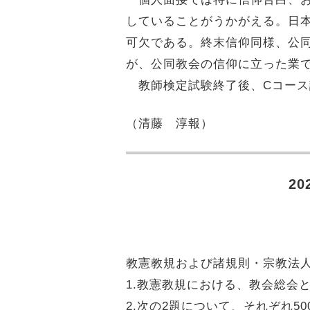
していることがうかがえる。日
可欠である。終末信仰同様、公
が、公同教会の信仰に立った業
教師検定試験終了後、Cコース
（清藤 淳報）
2
教憲教規および諸規則・宗教法
1
.
教憲教規における、教会総会と
2
.
次の2題について、それぞれ5