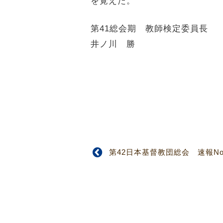
を覚えた。
第41総会期 教師検定委員長
井ノ川 勝
第42日本基督教団総会 速報No