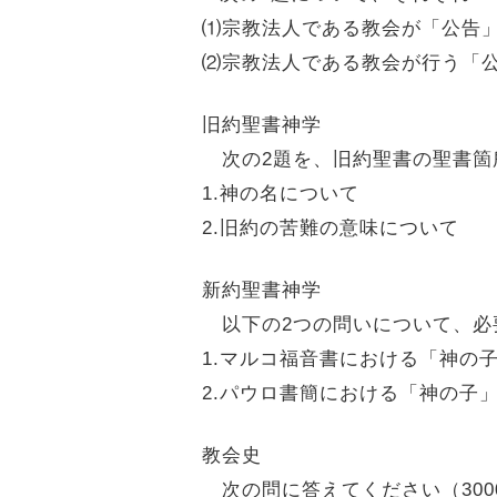
⑴宗教法人である教会が「公告
⑵宗教法人である教会が行う「
旧約聖書神学
次の2題を、旧約聖書の聖書箇所
1
.
神の名について
2
.
旧約の苦難の意味について
新約聖書神学
以下の2つの問いについて、必要
1
.
マルコ福音書における「神の
2
.
パウロ書簡における「神の子
教会史
次の問に答えてください（300