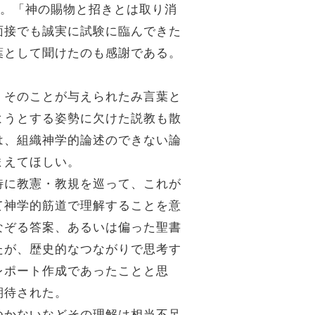
た。「神の賜物と招きとは取り消
面接でも誠実に試験に臨んできた
葉として聞けたのも感謝である。
、そのことが与えられたみ言葉と
ようとする姿勢に欠けた説教も散
は、組織神学的論述のできない論
まえてほしい。
特に教憲・教規を巡って、これが
て神学的筋道で理解することを意
なぞる答案、あるいは偏った聖書
たが、歴史的なつながりで思考す
レポート作成であったことと思
期待された。
つかないなどその理解は相当不足