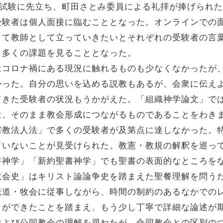
接試験に先立ち、町田さとみ委員による礼拝が捧げられ
受験者は個人面接に臨むこととなった。オンラインでの
して教師として立っていきたいとそれぞれの受験者の言
多くの課題を見ることとなった。
コロナ禍にある現況に触れるものも少なくなかったが
かった。自分の思いを込める説教もあるが、会衆に伝え
てきた受験者の状況もうかがえた。「組織神学論文」で
は、そのまま教会形成につながるものであることをわき
教法人法」で多くの受験者が及第点に達しなかった。
ていないことが見受けられた。教憲・教規の解釈を巡っ
書神学」「新約聖書神学」でも聖書の表面的なところを
教会史」はキリスト論論争史を踏まえた聖餐理解を問う
伝道・牧会に従事しながら、時間の制約のあるなかでの
とができたことを踏まえ、もう少し丁寧で詳細な論述が
よび公同教会の理解を尋ねたが、合同教会との区別の