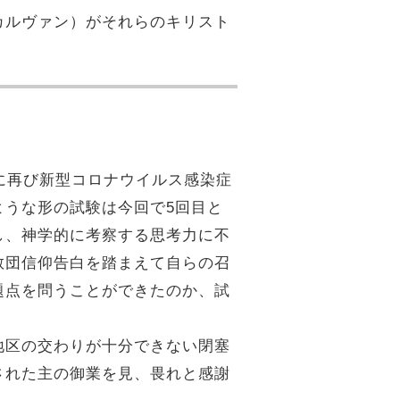
カルヴァン）がそれらのキリスト
に再び新型コロナウイルス感染症
ような形の試験は今回で5回目と
し、神学的に考察する思考力に不
教団信仰告白を踏まえて自らの召
題点を問うことができたのか、試
地区の交わりが十分できない閉塞
された主の御業を見、畏れと感謝