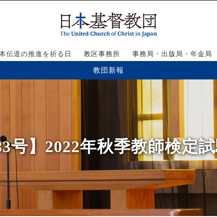
本伝道の推進を祈る日
教区事務所
事務局・出版局・年金局
教団新報
・83号】2022年秋季教師検定