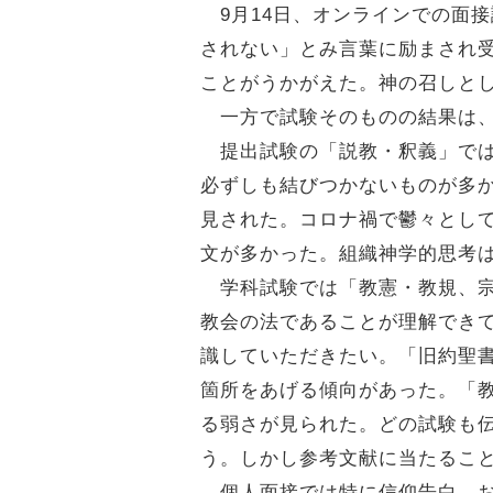
9月14日、オンラインでの面
されない」とみ言葉に励まされ
ことがうかがえた。神の召しと
一方で試験そのものの結果は、
提出試験の「説教・釈義」では
必ずしも結びつかないものが多
見された。コロナ禍で鬱々とし
文が多かった。組織神学的思考
学科試験では「教憲・教規、宗
教会の法であることが理解でき
識していただきたい。「旧約聖
箇所をあげる傾向があった。「
る弱さが見られた。どの試験も
う。しかし参考文献に当たるこ
個人面接では特に信仰告白、お