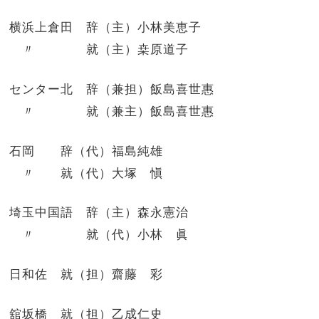
横浜上倉田 辞（主）小林美恵子
〃 就（主）桒原道子
センター北 辞（兼担）飯島喜世惠
〃 就（兼主）飯島喜世惠
石岡 辞（代）福島純雄
〃 就（代）大塚 愼
埼玉中国語 辞（主）森永憲治
〃 就（代）小林 眞
日和佐 就（担）齋藤 彩
舘坂橋 就（担）乙成仁史