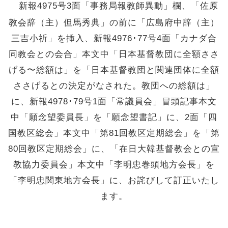
新報4975号3面「事務局報教師異動」欄、「佐原
教会辞（主）但馬秀典」の前に「広島府中辞（主）
三吉小祈」を挿入、新報4976･77号4面「カナダ合
同教会との会合」本文中「日本基督教団に全額ささ
げる〜総額は」を「日本基督教団と関連団体に全額
ささげるとの決定がなされた。教団への総額は」
に、新報4978･79号1面「常議員会」冒頭記事本文
中「願念望委員長」を「願念望書記」に、2面「四
国教区総会」本文中「第81回教区定期総会」を「第
80回教区定期総会」に、「在日大韓基督教会との宣
教協力委員会」本文中「李明忠巻頭地方会長」を
「李明忠関東地方会長」に、お詫びして訂正いたし
ます。