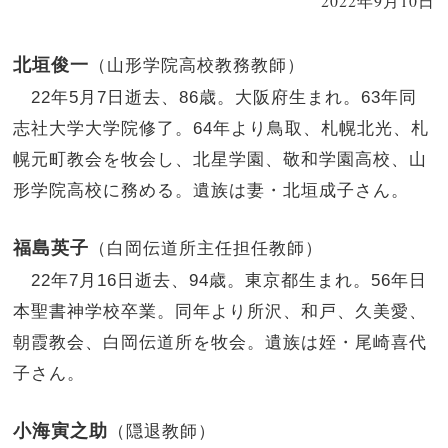
2022年9月10日
北垣俊一
（山形学院高校教務教師）
22年5月7日逝去、86歳。大阪府生まれ。63年同
志社大学大学院修了。64年より鳥取、札幌北光、札
幌元町教会を牧会し、北星学園、敬和学園高校、山
形学院高校に務める。遺族は妻・北垣成子さん。
福島英子
（白岡伝道所主任担任教師）
22年7月16日逝去、94歳。東京都生まれ。56年日
本聖書神学校卒業。同年より所沢、和戸、久美愛、
朝霞教会、白岡伝道所を牧会。遺族は姪・尾崎喜代
子さん。
小海寅之助
（隠退教師）