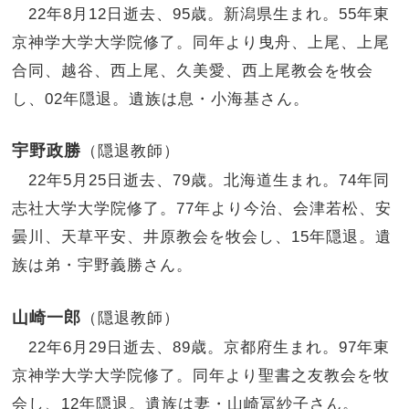
22年8月12日逝去、95歳。新潟県生まれ。55年東
京神学大学大学院修了。同年より曳舟、上尾、上尾
合同、越谷、西上尾、久美愛、西上尾教会を牧会
し、02年隠退。遺族は息・小海基さん。
宇野政勝
（隠退教師）
22年5月25日逝去、79歳。北海道生まれ。74年同
志社大学大学院修了。77年より今治、会津若松、安
曇川、天草平安、井原教会を牧会し、15年隠退。遺
族は弟・宇野義勝さん。
山崎一郎
（隠退教師）
22年6月29日逝去、89歳。京都府生まれ。97年東
京神学大学大学院修了。同年より聖書之友教会を牧
会し、12年隠退。遺族は妻・山崎冨紗子さん。