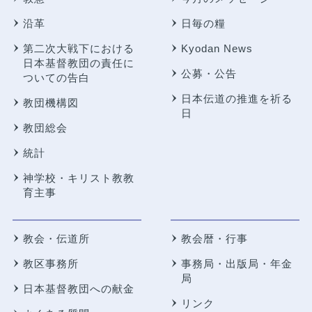
沿革
日毎の糧
第二次大戦下における
Kyodan News
日本基督教団の責任に
公募・公告
ついての告白
日本伝道の推進を祈る
教団機構図
日
教団総会
統計
神学校・キリスト教教
育主事
教会・伝道所
教会暦・行事
教区事務所
事務局・出版局・年金
局
日本基督教団への献金
リンク