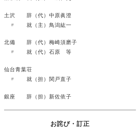
土沢 辞（代）中原眞澄
〃 就（主）鳥潟紘一
北備 辞（代）梅崎須磨子
〃 就（代）石原 等
仙台青葉荘
〃 就（担）関戸直子
銀座 辞（担）新佐依子
お詫び・訂正