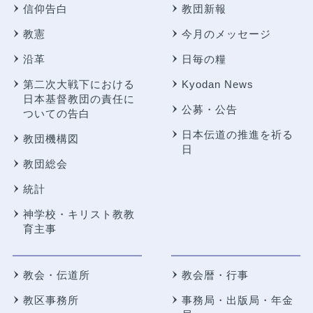
信仰告白
教団新報
教憲
今月のメッセージ
沿革
日毎の糧
第二次大戦下における
Kyodan News
日本基督教団の責任に
公募・公告
ついての告白
日本伝道の推進を祈る
教団機構図
日
教団総会
統計
神学校・キリスト教教
育主事
教会・伝道所
教会暦・行事
教区事務所
事務局・出版局・年金