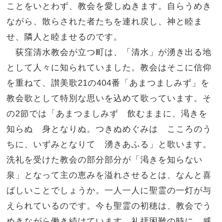
ことをいとわず、教会を愛しぬきます。自らうめき
ながら、散らされた者たちを連れ戻し、神と睦ま
せ、隣人と睦ませるのです。
荻窪清水教会が立つ町は、「清水」が湧き出る地
として人々に知られていました。教会はそこに信仰
を重ねて、讃美歌21の404番「あまつましみず」を
教会歌として特別な思いを込めて歌っています。そ
の2節では「あまつましみず 飲むままに、渇きを
知らぬ 身となりぬ。つきぬめぐみは こころのう
ちに、いずみとなりて 湧きあふる」と歌います。
洗礼を受けた教会の部分部分が「渇きを知らない
泉」となって主の恵みを溢れさせるとは、なんと喜
ばしいことでしょうか。一人一人に聖霊の一灯が与
えられているのです。今も聖霊の初穂は、教会でう
めきながら働き続けています。礼拝困難の時に、感