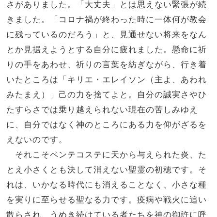
さがありました。「大丈夫」とは思えない緊張が続
きました。「コロナ禍が終わった時に一体何が教会
に残っているのだろう」と、見通せない将来をなん
とか見据えようとする自分に疲れました。懸命に祈
りの手をあわせ、祈りの言葉を紡ぎながら、行き着
いたところは「キリエ・エレイソン（主よ、あわれ
みたまえ）」己の力を捨てよと。自分の誠実さやひ
たすらさでは乗り越えられない現在の苦しみゆえ
に、自分ではなく神のところにある力を仰がざるを
えないのです。
それこそペンテコステに天から与えられた炎、た
とえ小さくとも決して消えない聖霊の初穂です。そ
れは、いかなる時代にも消えることなく、小さな種
を実りに至らせる聖なる力です。疫病や戦火に追い
散らされ、うめき続けている者たちを神の御許に呼