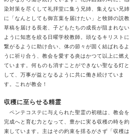
染対策を尽くして礼拝堂に集う兄姉、集えない兄姉
に「なんとしても御言葉を届けたい」と牧師の説教
草稿を届ける長老、子どもたちの成長が阻まれない
ように知恵を絞る日曜学校教師。頭なるキリストに
繋がるように助け合い、体の節々が固く結ばれるよ
うに祈り合う、教会を愛する炎はかつて以上に燃え
ています。何ものも消すことができない聖なる灯と
して、万事が益となるように共に働き続けていま
す。これが教会！
収穫に至らせる精霊
ペンテコステに与えられた聖霊の初穂は、教会を
完成へと育む力となって、豊かに実る収穫の時を約
束しています。主はその約束を揺るがさず「収穫は