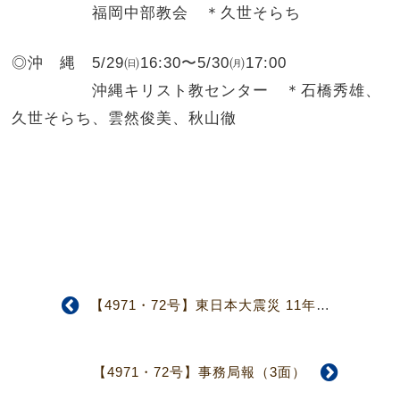
福岡中部教会 ＊久世そらち
◎沖 縄
5/29㈰16:30〜5/30㈪17:00
沖縄キリスト教センター ＊石橋秀雄、
久世そらち、雲然俊美、秋山徹
【4971・72号】東日本大震災 11年記念 3.11集会報告（3面）
【4971・72号】事務局報（3面）