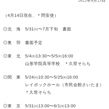
2022年4月23日
（4月14日現在、＊問安使）
◎北 海
5/31㈫〜7月下旬
書面
◎奥 羽
書面予定
◎東 北
5/4㈬13:30〜5/5㈭16:00
山形学院高等学校 ＊久世そらち
◎関 東
5/24㈫10:30〜5/25㈬16:00
レイボックホール（市民会館さいたま）
＊久世そらち
◎東 京
5/31㈫13:00〜6/1㈬13:00