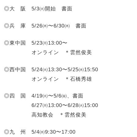
◎大 阪
5/3㈫開始 書面
◎兵 庫
5/26㈭〜6/30㈭ 書面
◎東中国
5/23㈪13:00〜
オンライン ＊雲然俊美
◎西中国
5/24㈫13:30〜5/25㈬15:50
オンライン ＊石橋秀雄
◎四 国
4/19㈫〜5/6㈮、書面
6/27㈪13:00〜6/28㈫15:00
高知教会 ＊雲然俊美
◎九 州
5/4㈬9:30〜17:00