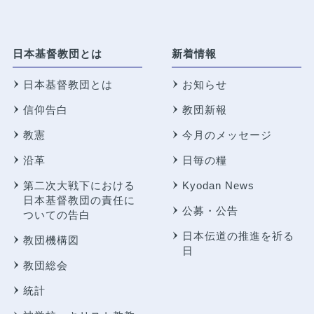
日本基督教団とは
新着情報
日本基督教団とは
お知らせ
信仰告白
教団新報
教憲
今月のメッセージ
沿革
日毎の糧
第二次大戦下における
Kyodan News
日本基督教団の責任に
公募・公告
ついての告白
日本伝道の推進を祈る
教団機構図
日
教団総会
統計