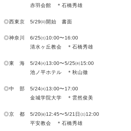
赤羽会館 ＊石橋秀雄
◎西東京
5/29㈰開始 書面
◎神奈川
6/25㈯10:00〜16:00
清水ヶ丘教会 ＊石橋秀雄
◎東 海
5/24㈫13:00〜5/25㈬15:00
池ノ平ホテル ＊秋山徹
◎中 部
5/24㈫13:00〜17:00
金城学院大学 ＊雲然俊美
◎京 都
5/20㈮12:45〜5/21日㈯12:00
平安教会 ＊石橋秀雄