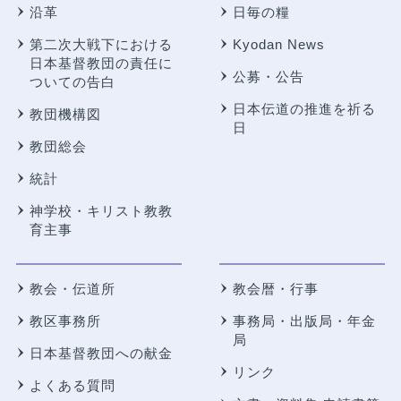
沿革
日毎の糧
第二次大戦下における
Kyodan News
日本基督教団の責任に
公募・公告
ついての告白
日本伝道の推進を祈る
教団機構図
日
教団総会
統計
神学校・キリスト教教
育主事
教会・伝道所
教会暦・行事
教区事務所
事務局・出版局・年金
局
日本基督教団への献金
リンク
よくある質問