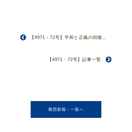
【4971・72号】平和と正義の回復を願って（10面）
【4971・72号】記事一覧
教団新報