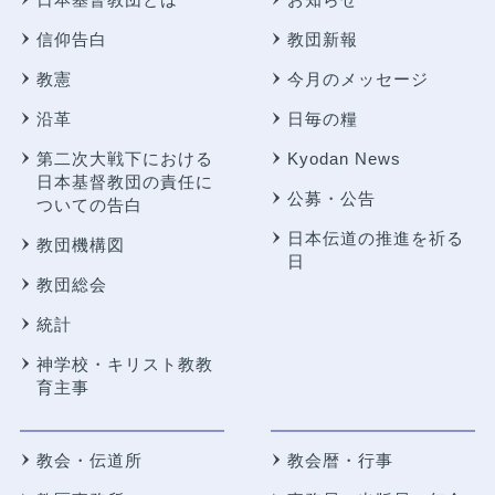
信仰告白
教団新報
教憲
今月のメッセージ
沿革
日毎の糧
第二次大戦下における
Kyodan News
日本基督教団の責任に
公募・公告
ついての告白
日本伝道の推進を祈る
教団機構図
日
教団総会
統計
神学校・キリスト教教
育主事
教会・伝道所
教会暦・行事