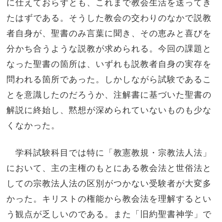
に仕えておらずとも、これまで教会生活を送ってき
たはずである。そうした教会の交わりのなかで説教
者自身が、聖書のみ言葉に聞き、その恵みと喜びを
分かち合うような説教が求められる。今回の課題と
なった聖書の箇所は、いずれも説教者自身の実存を
問われる箇所であった。しかしながら試験であるこ
とを意識したのだろうか、注解書に基づいた聖書の
解説に終始し、黙想が深められていないものも少な
くなかった。
学科試験科目では特に「教憲教規・宗教法人法」
において、主の主権のもとにある教会法と世俗法と
しての宗教法人法の区別がつかない受験者が大変多
かった。キリストの権能から教会法を理解するとい
う観点が乏しいのである。また「旧約聖書神学」で