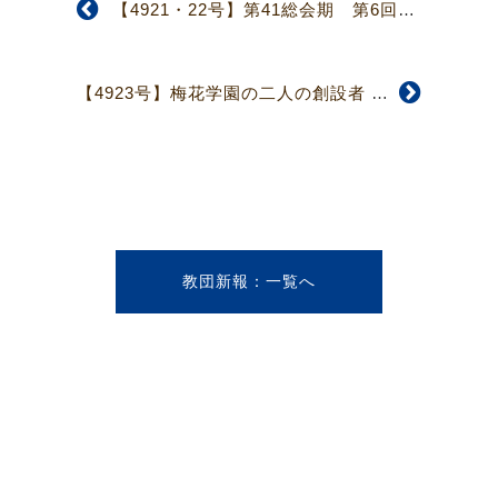
【4921・22号】第41総会期 第6回常議員会 按手を巡る答申、再度保留
【4923号】梅花学園の二人の創設者 澤山保羅と成瀬仁蔵
教団新報