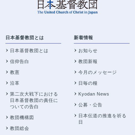
日本基督教団とは
新着情報
日本基督教団とは
お知らせ
信仰告白
教団新報
教憲
今月のメッセージ
沿革
日毎の糧
第二次大戦下における
Kyodan News
日本基督教団の責任に
公募・公告
ついての告白
日本伝道の推進を祈る
教団機構図
日
教団総会