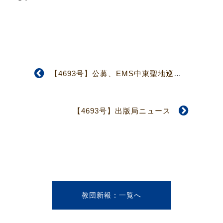
【4693号】公募、EMS中東聖地巡礼の旅、お詫び・訂正
【4693号】出版局ニュース
教団新報