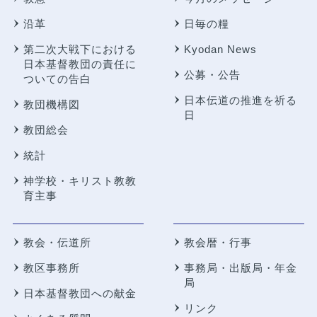
沿革
日毎の糧
第二次大戦下における
Kyodan News
日本基督教団の責任に
公募・公告
ついての告白
日本伝道の推進を祈る
教団機構図
日
教団総会
統計
神学校・キリスト教教
育主事
教会・伝道所
教会暦・行事
教区事務所
事務局・出版局・年金
局
日本基督教団への献金
リンク