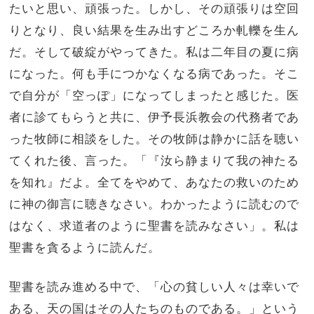
たいと思い、頑張った。しかし、その頑張りは空回
りとなり、良い結果を生み出すどころか軋轢を生ん
だ。そして破綻がやってきた。私は二年目の夏に病
になった。何も手につかなくなる病であった。そこ
で自分が「空っぽ」になってしまったと感じた。医
者に診てもらうと共に、伊予長浜教会の代務者であ
った牧師に相談をした。その牧師は静かに話を聴い
てくれた後、言った。「『汝ら静まりて我の神たる
を知れ』だよ。全てをやめて、あなたの救いのため
に神の御言に聴きなさい。わかったように読むので
はなく、求道者のように聖書を読みなさい」。私は
聖書を貪るように読んだ。
聖書を読み進める中で、「心の貧しい人々は幸いで
ある、天の国はその人たちのものである。」という