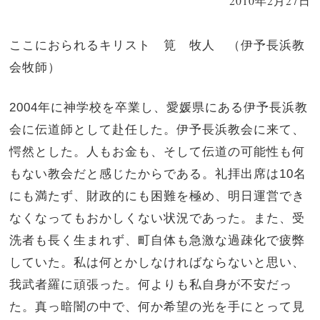
2010年2月27日
ここにおられるキリスト 筧 牧人 （伊予長浜教
会牧師）
2004
年に神学校を卒業し、愛媛県にある伊予長浜教
会に伝道師として赴任した。伊予長浜教会に来て、
愕然とした。人もお金も、そして伝道の可能性も何
もない教会だと感じたからである。礼拝出席は
10
名
にも満たず、財政的にも困難を極め、明日運営でき
なくなってもおかしくない状況であった。また、受
洗者も長く生まれず、町自体も急激な過疎化で疲弊
していた。私は何とかしなければならないと思い、
我武者羅に頑張った。何よりも私自身が不安だっ
た。真っ暗闇の中で、何か希望の光を手にとって見