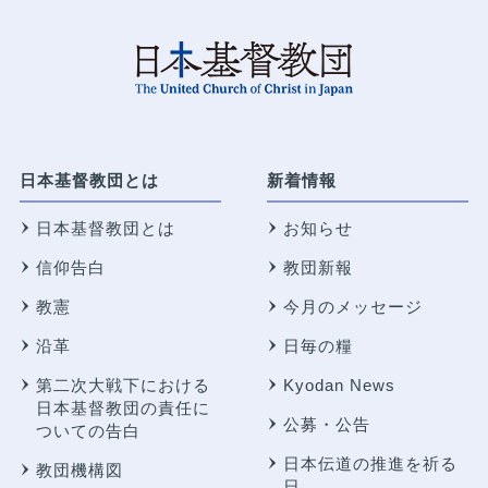
日本基督教団とは
新着情報
日本基督教団とは
お知らせ
信仰告白
教団新報
教憲
今月のメッセージ
沿革
日毎の糧
第二次大戦下における
Kyodan News
日本基督教団の責任に
公募・公告
ついての告白
日本伝道の推進を祈る
教団機構図
日