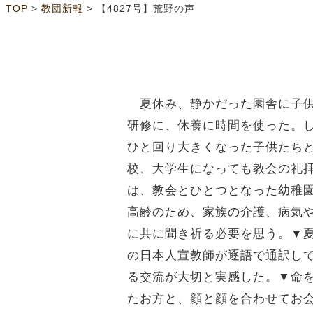
>
>
TOP
教団新報
【4827号】荒野の声
夏休み、静かだった園舎に子供
研修に、休養に時間を使った。
ひと回り大きくなった子供たち
校、大学生になっても教会の礼
は、教会とひとつとなった幼稚
高齢のため、家族の介護、病気
に共に聞き祈る必要を思う。▼
の日本人宣教師が逐語で通訳し
る交流が大切と実感した。▼命
たお方と、顔と顔を合わせてお