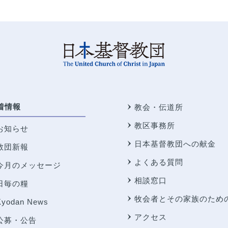
着情報
教会・伝道所
教区事務所
お知らせ
日本基督教団への献金
教団新報
よくある質問
今月のメッセージ
相談窓口
日毎の糧
牧会者とその家族のため
Kyodan News
アクセス
公募・公告