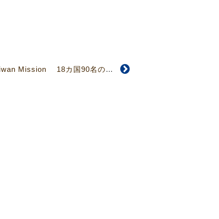
【4827号】I Love Taiwan Mission 18カ国90名の海外青年が 台湾青年と共に