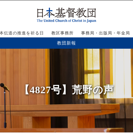
本伝道の推進を祈る日
教区事務所
事務局・出版局・年金局
教団新報
【4827号】荒野の声