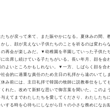
たちが戻って来て、また賑やかになる。夏休みの間、
しかし、顔が見えない子供たちのことを祈るのは変わら
との再会が楽しみだ。▼幼稚園を卒園していった子供た
拝に出席し続けている子たちがいる。長い年月、顔を会
園のよいところかもしれない。▼一方、しばらく顔を合
や社会的に過重な責任のため主日の礼拝から遠のいてし
夏休み前には、主日礼拝で韓国の牧師に説教奉仕をして
てくれた。改めて新鮮な思いで御言葉を聞いた。このよ
を与えてまでわたしたちを愛してくださり、わたしたち
会いする時を心待ちにしながら日々の小さな務めになお