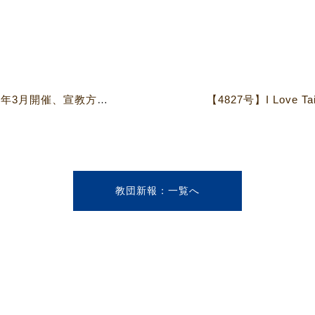
【4827号】▼宣教委員会▲ 16年3月開催、宣教方策会議について検討
教団新報