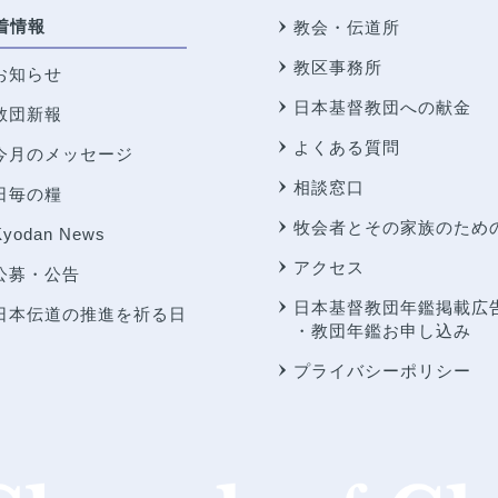
着情報
教会・伝道所
教区事務所
お知らせ
日本基督教団への献金
教団新報
よくある質問
今月のメッセージ
相談窓口
日毎の糧
牧会者とその家族のため
Kyodan News
アクセス
公募・公告
日本基督教団年鑑掲載広
日本伝道の推進を祈る日
・教団年鑑お申し込み
プライバシーポリシー