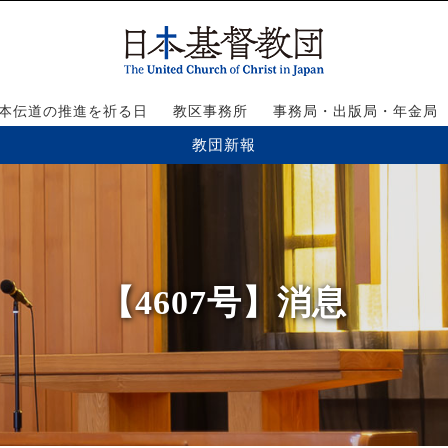
本伝道の推進を祈る日
教区事務所
事務局・出版局・年金局
教団新報
【4607号】消息