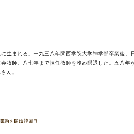
県に生まれる。一九三八年関西学院大学神学部卒業後、
教会牧師、八七年まで担任教師を務め隠退した。五八年
みさん。
【4607号】統一協会浸透阻止の運動を開始韓国ヨス市教会連合 統一原理問題全国連絡会