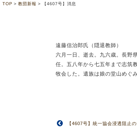
>
>
TOP
教団新報
【4607号】消息
遠藤信治郎氏（隠退教師）
六月一日、逝去。九六歳。長野
任。五八年から七五年まで志筑
牧会した。遺族は娘の堂山めぐ