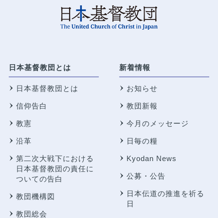
日本基督教団とは
新着情報
日本基督教団とは
お知らせ
信仰告白
教団新報
教憲
今月のメッセージ
沿革
日毎の糧
第二次大戦下における
Kyodan News
日本基督教団の責任に
公募・公告
ついての告白
日本伝道の推進を祈る
教団機構図
日
教団総会