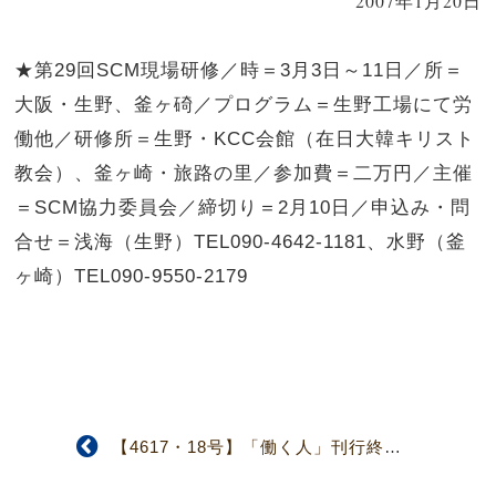
2007年1月20日
★第29回SCM現場研修／時＝3月3日～11日／所＝
大阪・生野、釜ヶ碕／プログラム＝生野工場にて労
働他／研修所＝生野・KCC会館（在日大韓キリスト
教会）、釜ヶ崎・旅路の里／参加費＝二万円／主催
＝SCM協力委員会／締切り＝2月10日／申込み・問
合せ＝浅海（生野）TEL090-4642-1181、水野（釜
ヶ崎）TEL090-9550-2179
【4617・18号】「働く人」刊行終了のお知らせ